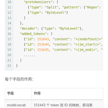
10
"pretokenizers"
: [
11
      {
"type"
: 
"Split"
, 
"pattern"
: {
"Regex"
: 
".
12
      {
"type"
: 
"ByteLevel"
}                   
13
    ]
14
  },
15
"decoder"
: {
"type"
: 
"ByteLevel"
},           
16
"added_tokens"
: [                           
17
    {
"id"
: 
151643
, 
"content"
: 
"<|endoftext|>"
, 
18
    {
"id"
: 
151644
, 
"content"
: 
"<|im_start|>"
, 
"
19
    {
"id"
: 
151645
, 
"content"
: 
"<|im_end|>"
, 
"sp
20
    ......
21
  ]
22
}
每个字段的作用：
字段
作用
model.vocab
151643 个 token 到 ID 的映射，即词表