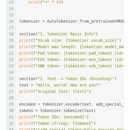
13
print
(
"="
 * 
60
)
14
15
16
tokenizer = AutoTokenizer.from_pretrained(MODEL
17
18
section(
"1. Tokenizer Basic Info"
)
19
print
(
f"Vocab size: 
{tokenizer.vocab_size}
"
)
20
print
(
f"Model max length: 
{tokenizer.model_max_
21
print
(
f"Pad token: 
{tokenizer.pad_token}
 (id=
{t
22
print
(
f"EOS token: 
{tokenizer.eos_token}
 (id=
{t
23
print
(
f"UNK token: 
{tokenizer.unk_token}
 (id=
{t
24
25
section(
"2. Text -> Token IDs (Encoding)"
)
26
text = 
"Hello, world! How are you?"
27
print
(
f"Original text: 
{text}
"
)
28
29
encoded = tokenizer.encode(text, add_special_to
30
tokens = tokenizer.tokenize(text)
31
print
(
f"Token IDs: 
{encoded}
"
)
32
print
(
f"Token strings: 
{tokens}
"
)
33
print
(
f"(add_special_tokens=False ensures encod