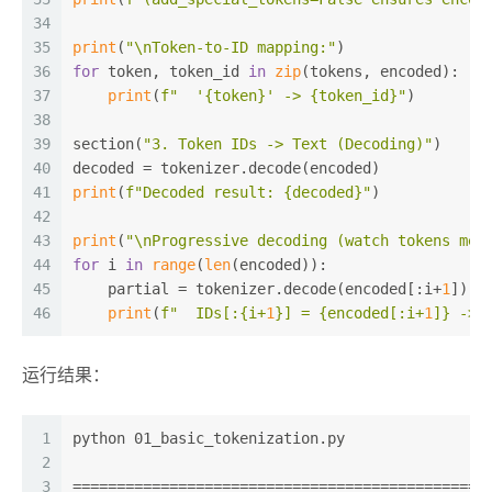
34
35
print
(
"\nToken-to-ID mapping:"
)
36
for
 token, token_id 
in
zip
(tokens, encoded):
37
print
(
f"  '
{token}
' -> 
{token_id}
"
)
38
39
section(
"3. Token IDs -> Text (Decoding)"
)
40
decoded = tokenizer.decode(encoded)
41
print
(
f"Decoded result: 
{decoded}
"
)
42
43
print
(
"\nProgressive decoding (watch tokens mer
44
for
 i 
in
range
(
len
(encoded)):
45
    partial = tokenizer.decode(encoded[:i+
1
])
46
print
(
f"  IDs[:
{i+
1
}
] = 
{encoded[:i+
1
]}
 -> 
运行结果：
1
python 01_basic_tokenization.py
2
3
===============================================