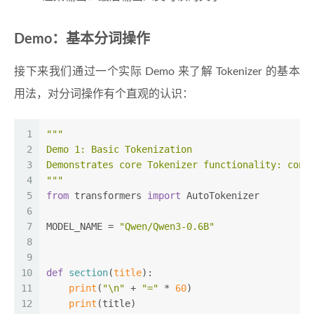
Demo：基本分词操作
接下来我们通过一个实际 Demo 来了解 Tokenizer 的基本
用法，对分词操作有个直观的认识：
1
"""
2
Demo 1: Basic Tokenization
3
Demonstrates core Tokenizer functionality: conv
4
"""
5
from
 transformers 
import
 AutoTokenizer
6
7
MODEL_NAME = 
"Qwen/Qwen3-0.6B"
8
9
10
def
section
(
title
):
11
print
(
"\n"
 + 
"="
 * 
60
)
12
print
(title)