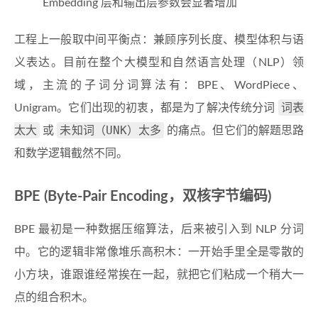
\text{模
Embedding 层和输出层参数会显著增加
型维度}
工程上一般取中间平衡点：兼顾序列长度、模型体积与语
义表达。目前在整个大模型和自然语言处理（NLP）领
域，主流的子词分词算法有：BPE、WordPiece、
词表
Unigram。它们出现的初衷，都是为了解决传统分词
太大
未知词（UNK）太多
或
的痛点。但它们的解题思路
和数学逻辑截然不同。
BPE (Byte-Pair Encoding，双核字节编码)
BPE 最初是一种数据压缩算法，后来被引入到 NLP 分词
中。它的逻辑非常像堆乐高积木：一开始手里全是零散的
小方块，谁跟谁经常挨在一起，就把它们粘成一个稍大一
点的组合积木。