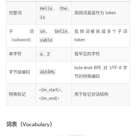
Hello
the
,
,
完整词
高频词直接作为 token
is
un
belie
子词
,
,
低频词被拆成多个子词
vable
（subword）
token
a
Z
单字符
极罕见的字符
,
byte-level BPE 对 UTF-8 字
ä½łå¥½
字节级编码
节的特殊编码
<|im_start|>,
特殊标记
用于标记对话结构
<|im_end|>
词表（Vocabulary）