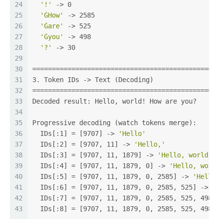
24
'!'
 -> 0
25
'ĠHow'
 -> 2585
26
'Ġare'
 -> 525
27
'Ġyou'
 -> 498
28
'?'
 -> 30
29
30
===============================================
31
3. Token IDs -> Text (Decoding)
32
===============================================
33
Decoded result: Hello, world! How are you?
34
35
Progressive decoding (watch tokens merge):
36
  IDs[:1] = [9707] -> 
'Hello'
37
  IDs[:2] = [9707, 11] -> 
'Hello,'
38
  IDs[:3] = [9707, 11, 1879] -> 
'Hello, world'
39
  IDs[:4] = [9707, 11, 1879, 0] -> 
'Hello, worl
40
  IDs[:5] = [9707, 11, 1879, 0, 2585] -> 
'Hello
41
  IDs[:6] = [9707, 11, 1879, 0, 2585, 525] -> 
'
42
  IDs[:7] = [9707, 11, 1879, 0, 2585, 525, 498]
43
  IDs[:8] = [9707, 11, 1879, 0, 2585, 525, 498,