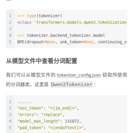
1
>>> 
type
(tokenizer)
2
<
class
'transformers.models.qwen2.tokenization_q
3
4
>>> 
tokenizer.backend_tokenizer.model
5
BPE(dropout=
None
, unk_token=
None
, continuing_sub
从模型文件中查看分词配置
我们可以从模型文件的
tokenizer_config.json
获取所使用
Qwen2Tokenizer
的分词器类，这里是
：
1
......
2
"eos_token"
: 
"<|im_end|>"
,
3
"errors"
: 
"replace"
,
4
"model_max_length"
: 131072,
5
"pad_token"
: 
"<|endoftext|>"
,