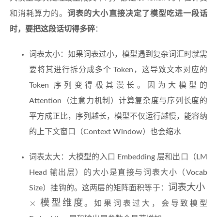
和消耗算力的。
词表的大小直接决定了模型吃进一段话
时，要把这段话切得多碎
：
词表太小：如果词表过小，模型遇到复杂词汇时就需
要将其进行拆分成多个 Token，这导致文本对应的
Token 序列变得极其漫长。因为大模型的
Attention（注意力机制）计算复杂度与序列长度的
平方成正比，序列越长，模型不仅运行越慢，能容纳
的上下文窗口（Context Window）也会缩水
词表太大：大模型的入口 Embedding 层和出口（LM
Head 输出层）的大小是直接与词表大小（Vocab
\text{词
词表大小
Size）挂钩的。这两层的矩阵面积等于：
表大小}
×
模型维度
。如果词表过大，会导致模型
\times