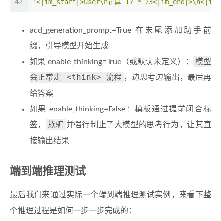
42
'<|im_start|>user\n计算 17 * 23<|im_end|>\n<|im_
add_generation_prompt=True 在末尾添加助手前
缀，引导模型开始生成
模型
如果 enable_thinking=True（或默认未定义）：
会正常走 <think> 流程
，边思考边输出，最后再
给答案
如果 enable_thinking=False：模板通过提前闭合标
欺骗
签，
并强行制止了大模型的思考行为，让其直
接输出结果
端到端推理测试
最后我们来通过实际一个端到端推理测试实例，来看下整
个推理过程是如何一步一步完成的：