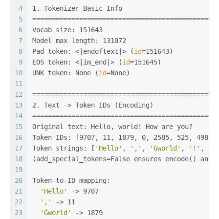
4
1. Tokenizer Basic Info
5
===============================================
6
Vocab size: 151643
7
Model max length: 131072
8
Pad token: <|endoftext|> (
id
=151643)
9
EOS token: <|im_end|> (
id
=151645)
10
UNK token: None (
id
=None)
11
12
===============================================
13
2. Text -> Token IDs (Encoding)
14
===============================================
15
Original text: Hello, world! How are you?
16
Token IDs: [9707, 11, 1879, 0, 2585, 525, 498, 
17
Token strings: [
'Hello'
, 
','
, 
'Ġworld'
, 
'!'
, 
'Ġ
18
(add_special_tokens=False ensures encode() and 
19
20
Token-to-ID mapping:
21
'Hello'
 -> 9707
22
','
 -> 11
23
'Ġworld'
 -> 1879