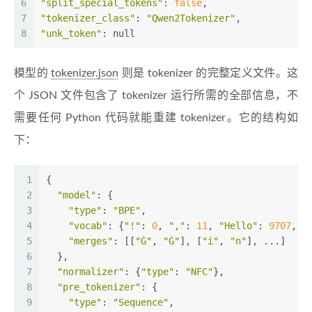
6
"split_special_tokens"
: 
false
,
7
"tokenizer_class"
: 
"Qwen2Tokenizer"
,
8
"unk_token"
: null
模型的
tokenizer.json
则是 tokenizer 的完整定义文件。这
个 JSON 文件包含了 tokenizer 运行所需的全部信息，不
需要任何 Python 代码就能重建 tokenizer。它的结构如
下：
1
{
2
"model"
: {
3
"type"
: 
"BPE"
,
4
"vocab"
: {
"!"
: 
0
, 
","
: 
11
, 
"Hello"
: 
9707
, .
5
"merges"
: [[
"Ġ"
, 
"Ġ"
], [
"i"
, 
"n"
], ...]  
6
  },
7
"normalizer"
: {
"type"
: 
"NFC"
},             
8
"pre_tokenizer"
: {                        
9
"type"
: 
"Sequence"
,