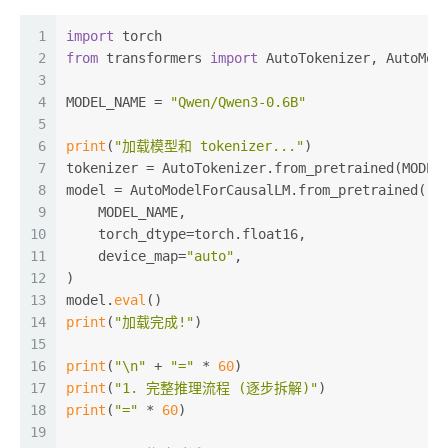
1
import
 torch
2
from
 transformers 
import
 AutoTokenizer, AutoMod
3
4
MODEL_NAME = 
"Qwen/Qwen3-0.6B"
5
6
print
(
"加载模型和 tokenizer..."
)
7
tokenizer = AutoTokenizer.from_pretrained(MODEL
8
model = AutoModelForCausalLM.from_pretrained(
9
    MODEL_NAME,
10
    torch_dtype=torch.float16,
11
    device_map=
"auto"
,
12
)
13
model.
eval
()
14
print
(
"加载完成!"
)
15
16
print
(
"\n"
 + 
"="
 * 
60
)
17
print
(
"1. 完整推理流程 (逐步拆解)"
)
18
print
(
"="
 * 
60
)
19