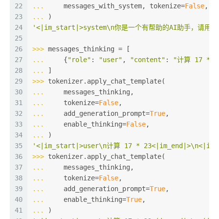
22
... 
    messages_with_system, tokenize=
False
, a
23
... 
)
24
'<|im_start|>system\n你是一个有帮助的AI助手，请用中文回答
25
26
>>> 
messages_thinking = [
27
... 
    {
"role"
: 
"user"
, 
"content"
: 
"计算 17 * 2
28
... 
]
29
>>> 
tokenizer.apply_chat_template(
30
... 
    messages_thinking,
31
... 
    tokenize=
False
,
32
... 
    add_generation_prompt=
True
,
33
... 
    enable_thinking=
False
,
34
... 
)
35
'<|im_start|>user\n计算 17 * 23<|im_end|>\n<|im_
36
>>> 
tokenizer.apply_chat_template(
37
... 
    messages_thinking,
38
... 
    tokenize=
False
,
39
... 
    add_generation_prompt=
True
,
40
... 
    enable_thinking=
True
,
41
... 
)