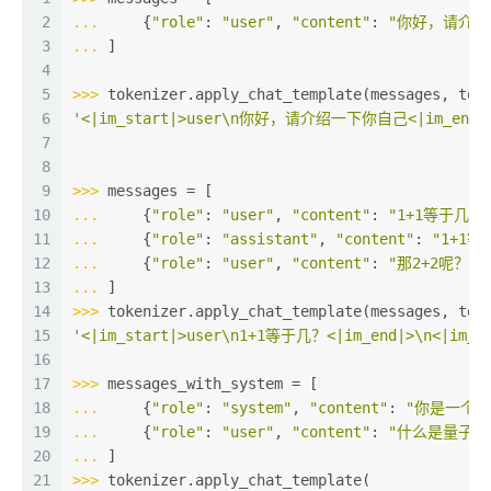
2
... 
    {
"role"
: 
"user"
, 
"content"
: 
"你好，请介绍
3
... 
]
4
5
>>> 
tokenizer.apply_chat_template(messages, tok
6
'<|im_start|>user\n你好，请介绍一下你自己<|im_end|>\n
7
8
9
>>> 
messages = [
10
... 
    {
"role"
: 
"user"
, 
"content"
: 
"1+1等于几？
11
... 
    {
"role"
: 
"assistant"
, 
"content"
: 
"1+1等
12
... 
    {
"role"
: 
"user"
, 
"content"
: 
"那2+2呢？"
}
13
... 
]
14
>>> 
tokenizer.apply_chat_template(messages, tok
15
'<|im_start|>user\n1+1等于几？<|im_end|>\n<|im_st
16
17
>>> 
messages_with_system = [
18
... 
    {
"role"
: 
"system"
, 
"content"
: 
"你是一个有
19
... 
    {
"role"
: 
"user"
, 
"content"
: 
"什么是量子计
20
... 
]
21
>>> 
tokenizer.apply_chat_template(